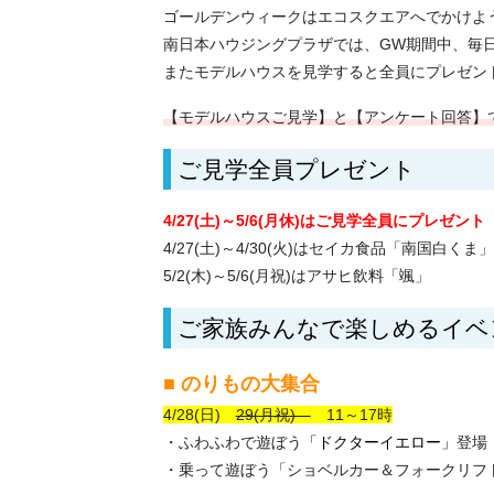
ゴールデンウィークはエコスクエアへでかけよ
南日本ハウジングプラザでは、GW期間中、毎
またモデルハウスを見学すると全員にプレゼン
【モデルハウスご見学】と【アンケート回答】
ご見学全員プレゼント
4/27(土)～5/6(月休)はご見学全員にプレゼント
4/27(土)～4/30(火)はセイカ食品「南国白くま」
5/2(木)～5/6(月祝)はアサヒ飲料「颯」
ご家族みんなで楽しめるイベ
■ のりもの大集合
4/28(日)
29(月祝)
11～17時
・ふわふわで遊ぼう
「ドクターイエロー」
登場
・乗って遊ぼう「ショベルカー＆フォークリフ