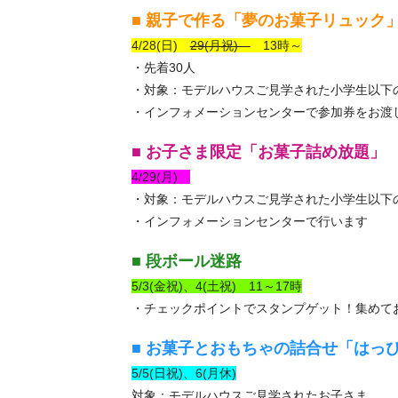
■ 親子で作る「夢のお菓子リュック
4/28(日)
29(月祝)
13時～
・先着30人
・対象：モデルハウスご見学された小学生以下
・インフォメーションセンターで参加券をお渡
■ お子さま限定「お菓子詰め放題」
4/29(月)
・対象：モデルハウスご見学された小学生以下
・インフォメーションセンターで行います
■ 段ボール迷路
5/3(金祝)、4(土祝) 11～17時
・チェックポイントでスタンプゲット！集めて
■ お菓子とおもちゃの詰合せ「はっ
5/5(日祝)、6(月休)
対象：モデルハウスご見学されたお子さま